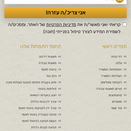
קראתי ואני מאשר/ת את
מדיניות הפרטיות
של האתר, ומסכים/ה
לשמירת המידע לצורך טיפול בפנייתי (חובה)
תפריט ראשי
תחומי התמחות שלנו
דף הבית
תאונות דרכים
עלינו
תאונות עבודה
התמחויות המשרד
ביטוח לאומי
הצלחות המשרד
נזקי גוף
לקוחות ממליצים
סיוע בקבלת פיצויים לנפגעי פעולות איבה
פורום תאונות עבודה
פוליסות ביטוח
מהעיתונות
ייצוג בוועדות רפואיות
מאמרים
עורך דין נכות כללית
צור קשר
עורך דין לתביעות ביטוח לאומי
פגיעה בעבודה ביטוח לאומי
הגשת תביעה לביטוח לאומי
תביעה לנכות כללית