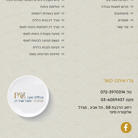
פורום תאונות עבודה
פוליסות ביטוח
מהעיתונות
ייצוג בוועדות רפואיות
מאמרים
עורך דין נכות כללית
צור קשר
עורך דין לתביעות ביטוח לאומי
פגיעה בעבודה ביטוח לאומי
הגשת תביעה לביטוח לאומי
תביעה לנכות כללית
מדיניות הפרטיות באתר
צרו איתנו קשר
טל: 072-3970314
פקס: 03-6059437
רחוב הרכבת 58 , תל אביב , מגדל
אלקטרה סיטי