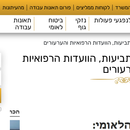
המשרד
לקוחות ממליצים
פורום תאונות עבודה
מהעיתונות
נפגעי פעולות
נזקי
ביטוח
תאונות
גוף
לאומי
עבודה
 TheMarker: התביעות, הוועדות הרפואיות
עורים