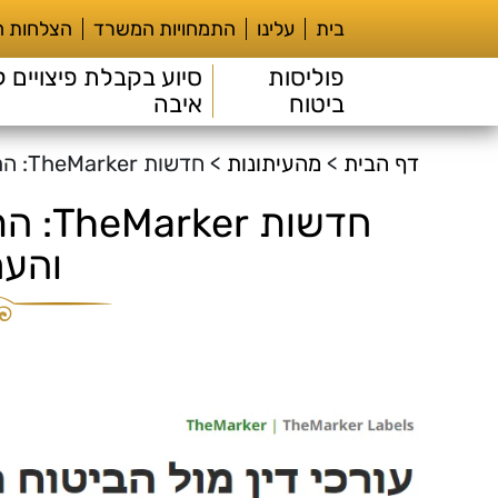
בית
עלינו
התמחויות המשרד
הצלחות 
פוליסות
סיוע בקבלת פיצויים ל
ביטוח
איבה
דף הבית
>
מהעיתונות
>
חדשות TheMarker: התביעות, הוועדות הרפואיות והערעורים
חדשות
והער