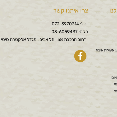
נו
צרו איתנו קשר
טל: 072-3970314
פקס: 03-6059437
רחוב הרכבת 58 , תל אביב , מגדל אלקטרה סיטי
י פעולות איבה
אומי
י
י