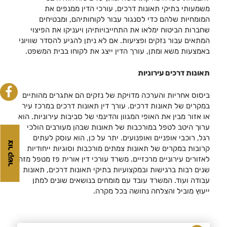
משמעותי בתיקי תאונות דרכים, עורכי הדין ממנפים את
2. מדיניות הפרטיות
המומחיות שלהם כדי לסנגור עבור לקוחותיהם, ומבטיחים
שחברות הביטוח ימלאו את התחייבויותיהן ויעניקו את הפיצוי
המתאים עבור נזקים ופציעות. אם לא ניתן להגיע להסדר שוויוני
באמצעות משא ומתן, עורך הדין ייצג את לקוחו בבית המשפט.
תאונות דרכים עירוניות
ביסוס אחריות והערכה מדויקת של נזקים הם אתגרים מהותיים
במקרים של תאונות דרכים. עורך דין תאונות דרכים במרכז עיר
או אזור מבין את האופי המגוון והדינמי של סביבות עירוניות. הוא
ערוך היטב לטפל במורכבות של תאונות שבהן מעורבים הולכי
רגל, רוכבי אופניים ואופנועים. יתר על כן, הוא עוסק לעתים
צור קשר
קרובות במקרים של תאונות צמתים מורכבות וסוגיות ייחודיות
לאזורים עירוניים מרכזיים. משרד עורכי דין אורית פז מטפל מזה
שנים רבות ברגישות ובמקצועיות בתיקי תאונות דרכים, תאונות
עבודה ועוד. המשרד עובד עם מומחים בנושאים שונים למתן
ייעוץ מוביל והצלחה נחושה בכל מקרה.