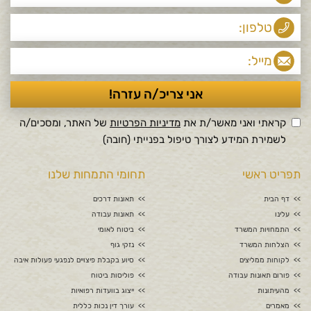
קראתי ואני מאשר/ת את
מדיניות הפרטיות
של האתר, ומסכים/ה
לשמירת המידע לצורך טיפול בפנייתי (חובה)
תפריט ראשי
תחומי התמחות שלנו
דף הבית
תאונות דרכים
עלינו
תאונות עבודה
התמחויות המשרד
ביטוח לאומי
הצלחות המשרד
נזקי גוף
לקוחות ממליצים
סיוע בקבלת פיצויים לנפגעי פעולות איבה
פורום תאונות עבודה
פוליסות ביטוח
מהעיתונות
ייצוג בוועדות רפואיות
מאמרים
עורך דין נכות כללית