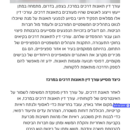
עורך דין תאונות דרכים במרכז, בצפון, בדרום, מתמחה במתן
ייעוץ וייצוג לאנשים שהיו מעורבים בתאונות דרכים. עורכי דין
אלו ממלאים תפקיד חיוני בסיוע לנפגעי תאונות על מנת שיוכלו
לנווט בתהליכים המשפטיים המורכבים ולעמוד מול חברות
הביטוח. הם דוגלים בזכויות הנפגעים ומסייעים בהבטחת פיצוי
הוגן עבור ההפסדים שלהם. עורכי דין לתאונות דרכים בקיאים
בחוקי התעבורה, התקנות והנהלים המשפטיים הספציפיים של
התחום. בהיותם ממוקמים בעיר או אזור ספציפיים, הם גם
מכירים מקרוב את האתגרים והמאפיינים הייחודיים של כבישים
מקומיים, דפוסי תנועה ומגמות תאונות. ידע זה מאפשר להם
לספק הדרכה מותאמת ללקוחות.
כיצד מסייע עורך דין תאונות דרכים במרכז
לאחר תאונת דרכים, על עורך הדין מופקדת המשימה לשמור על
האינטרסים של לקוחותיו. עורך דין תאונות דרכים במרכז, או
בכל מקום אחר בארץ, עובד בחריצות כדי לאסוף ולנתח ראיות
קריטיות, הכוללות דוחות משטרה, הצהרות עדים ותיעוד רפואי,
כדי לבנות תיק משכנע. ראיות אלו מהוות חשיבות מכרעת
בקביעת האחריות והקלת המשא ומתן עם חברות הביטוח
1. עורך דין תאונות דרכים במרכז
להבטחת פשרה צודקת. משא ומתן על ביטוח הוא היבט