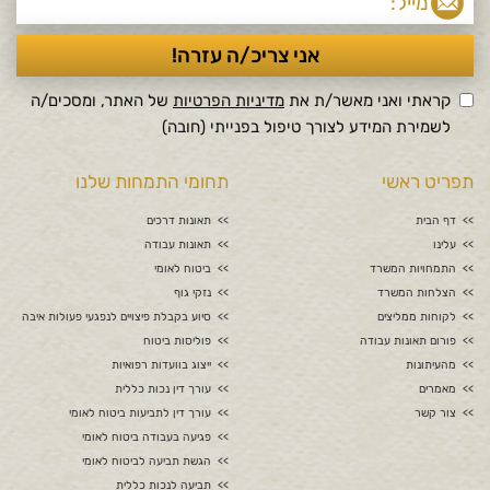
2. מדיניות הפרטיות
קראתי ואני מאשר/ת את
מדיניות הפרטיות
של האתר, ומסכים/ה
לשמירת המידע לצורך טיפול בפנייתי (חובה)
תפריט ראשי
תחומי התמחות שלנו
דף הבית
תאונות דרכים
עלינו
תאונות עבודה
התמחויות המשרד
ביטוח לאומי
הצלחות המשרד
נזקי גוף
לקוחות ממליצים
סיוע בקבלת פיצויים לנפגעי פעולות איבה
פורום תאונות עבודה
פוליסות ביטוח
מהעיתונות
ייצוג בוועדות רפואיות
מאמרים
עורך דין נכות כללית
צור קשר
עורך דין לתביעות ביטוח לאומי
פגיעה בעבודה ביטוח לאומי
הגשת תביעה לביטוח לאומי
תביעה לנכות כללית