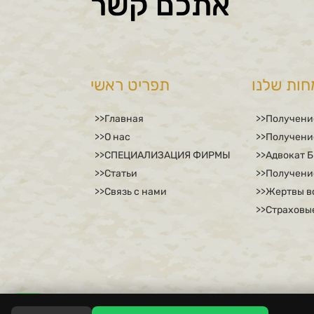
אתכם קשר
חות שלנו
תפריט ראשי
Главная
Получени
О нас
Получение
СПЕЦИАЛИЗАЦИЯ ФИРМЫ
Адвокат 
Статьи
Получени
Связь с нами
Жертвы в
Страховы