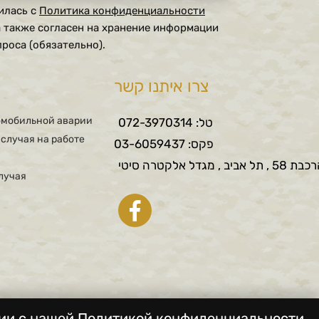
1. Спасибо
илась с
Политика конфиденциальности
2. Политика конфиденциальности
 а также согласен на хранение информации
роса (обязательно).
צרו איתנו קשר
омобильной аварии
טל: 072-3970314
случая на работе
פקס: 03-6059437
ב , מגדל אלקטרה סיטי
лучая
ии с нашей Политикой конфиденциальности.