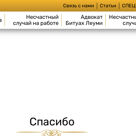
Связь с нами
Статьи
СПЕЦ
Несчастный
Адвокат
Несчастн
а
случай на работе
Битуах Леуми
случ
Спасибо