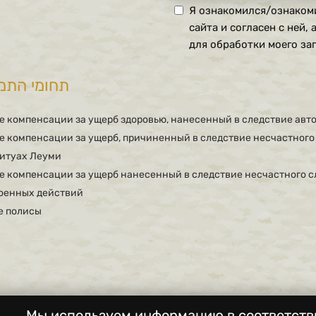
Я ознакомился/ознаком
сайта и согласен с ней,
для обработки моего зап
תחומי התמ
е компенсации за ущерб здоровью, нанесенный в следствие авт
 компенсации за ущерб, причиненный в следствие несчастного 
Битуах Леуми
е компенсации за ущерб нанесенный в следствие несчастного с
оенных действий
е полисы
Мы используем информацию в соответств