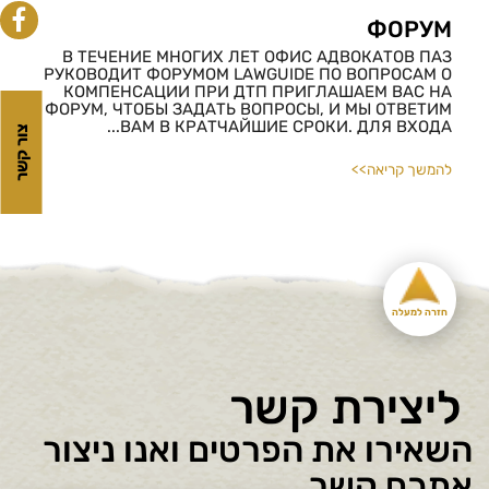
2. מדיניות הפרטיות
ФОРУМ
В ТЕЧЕНИЕ МНОГИХ ЛЕТ ОФИС АДВОКАТОВ ПАЗ
РУКОВОДИТ ФОРУМОМ LAWGUIDE ПО ВОПРОСАМ О
КОМПЕНСАЦИИ ПРИ ДТП ПРИГЛАШАЕМ ВАС НА
ФОРУМ, ЧТОБЫ ЗАДАТЬ ВОПРОСЫ, И МЫ ОТВЕТИМ
ВАМ В КРАТЧАЙШИЕ СРОКИ. ДЛЯ ВХОДА...
צור קשר
להמשך קריאה>>
חזרה למעלה
ליצירת קשר
השאירו את הפרטים ואנו ניצור
אתכם קשר